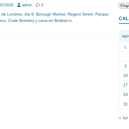
/07/2019
admin
0
o de Londres, día 8: Borough Market, Regent Street, Parque
CAL
ico, Crate Brewery y cena en Bodean’s.
ago
L
3
10
17
24
31
« Jul