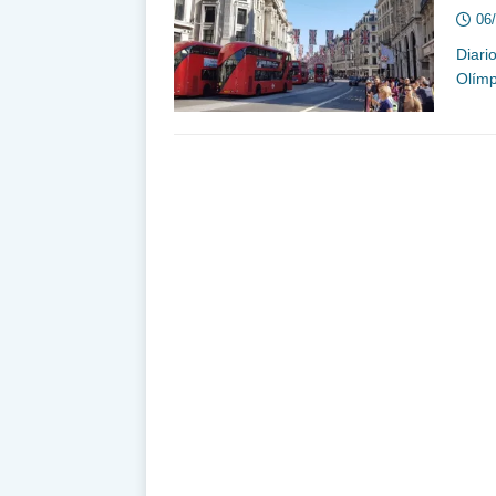
06
Diari
Olímp