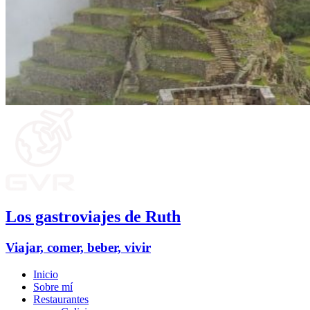
Los gastroviajes de Ruth
Viajar, comer, beber, vivir
Inicio
Sobre mí
Restaurantes