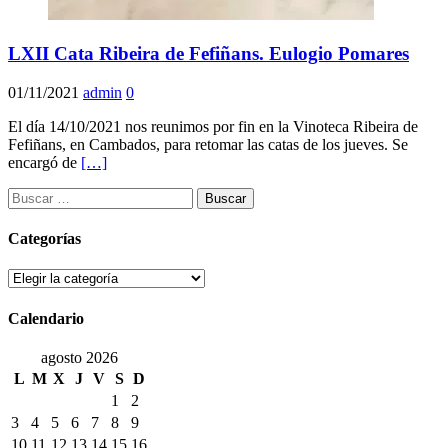
LXII Cata Ribeira de Fefiñans. Eulogio Pomares
01/11/2021
admin
0
El día 14/10/2021 nos reunimos por fin en la Vinoteca Ribeira de
Fefiñans, en Cambados, para retomar las catas de los jueves. Se
encargó de
[…]
Buscar:
Categorías
Categorías
Calendario
agosto 2026
L
M
X
J
V
S
D
1
2
3
4
5
6
7
8
9
10
11
12
13
14
15
16