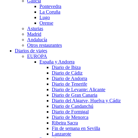
Galicia
Pontevedra
La Coruña
Lugo
Orense
Asturias
Madrid
Andalucía
Otros restaurantes
Diarios de viajes
EUROPA
España y Andorra
Diario de Ibiza
Diario de Cádiz
Diario de Andorra
Diario de Tenerife
Diario de Levante: Alicante
Diario de Gran Canaria
Diario del Algarve, Huelva y Cádiz
Diario de Candanchú
Diario de Formigal
Diario de Menorca
Ribeira Sacra
Fin de semana en Sevilla
Lanzarote