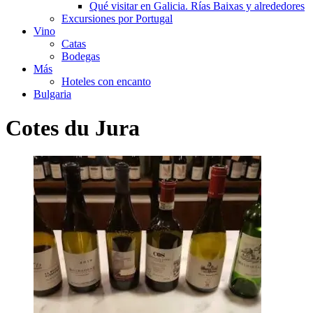
Qué visitar en Galicia. Rías Baixas y alrededores
Excursiones por Portugal
Vino
Catas
Bodegas
Más
Hoteles con encanto
Bulgaria
Cotes du Jura