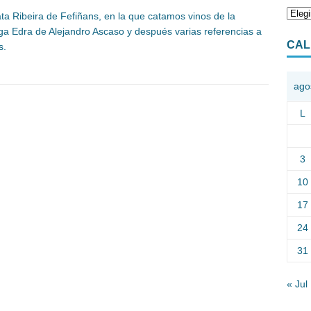
ta Ribeira de Fefiñans, en la que catamos vinos de la
a Edra de Alejandro Ascaso y después varias referencias a
CAL
s.
ago
L
3
10
17
24
31
« Jul