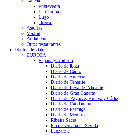
Galicia
Pontevedra
La Coruña
Lugo
Orense
Asturias
Madrid
Andalucía
Otros restaurantes
Diarios de viajes
EUROPA
España y Andorra
Diario de Ibiza
Diario de Cádiz
Diario de Andorra
Diario de Tenerife
Diario de Levante: Alicante
Diario de Gran Canaria
Diario del Algarve, Huelva y Cádiz
Diario de Candanchú
Diario de Formigal
Diario de Menorca
Ribeira Sacra
Fin de semana en Sevilla
Lanzarote