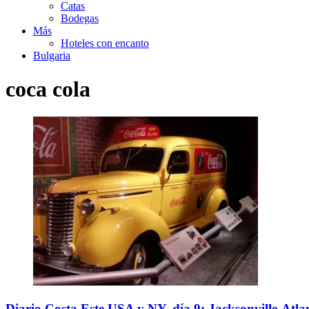
Catas
Bodegas
Más
Hoteles con encanto
Bulgaria
coca cola
Diario Costa Este USA y NY, día 9: Jacksonville-Atl