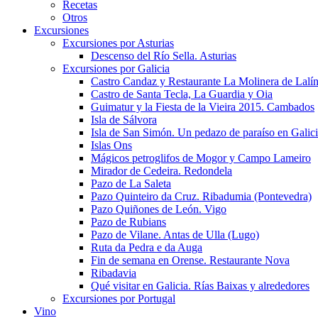
Recetas
Otros
Excursiones
Excursiones por Asturias
Descenso del Río Sella. Asturias
Excursiones por Galicia
Castro Candaz y Restaurante La Molinera de Lalí
Castro de Santa Tecla, La Guardia y Oia
Guimatur y la Fiesta de la Vieira 2015. Cambados
Isla de Sálvora
Isla de San Simón. Un pedazo de paraíso en Galic
Islas Ons
Mágicos petroglifos de Mogor y Campo Lameiro
Mirador de Cedeira. Redondela
Pazo de La Saleta
Pazo Quinteiro da Cruz. Ribadumia (Pontevedra)
Pazo Quiñones de León. Vigo
Pazo de Rubians
Pazo de Vilane. Antas de Ulla (Lugo)
Ruta da Pedra e da Auga
Fin de semana en Orense. Restaurante Nova
Ribadavia
Qué visitar en Galicia. Rías Baixas y alrededores
Excursiones por Portugal
Vino