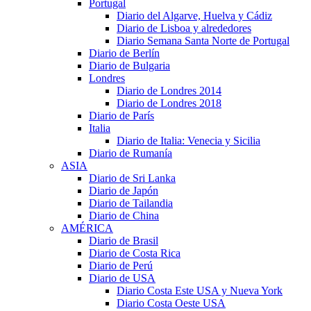
Portugal
Diario del Algarve, Huelva y Cádiz
Diario de Lisboa y alrededores
Diario Semana Santa Norte de Portugal
Diario de Berlín
Diario de Bulgaria
Londres
Diario de Londres 2014
Diario de Londres 2018
Diario de París
Italia
Diario de Italia: Venecia y Sicilia
Diario de Rumanía
ASIA
Diario de Sri Lanka
Diario de Japón
Diario de Tailandia
Diario de China
AMÉRICA
Diario de Brasil
Diario de Costa Rica
Diario de Perú
Diario de USA
Diario Costa Este USA y Nueva York
Diario Costa Oeste USA