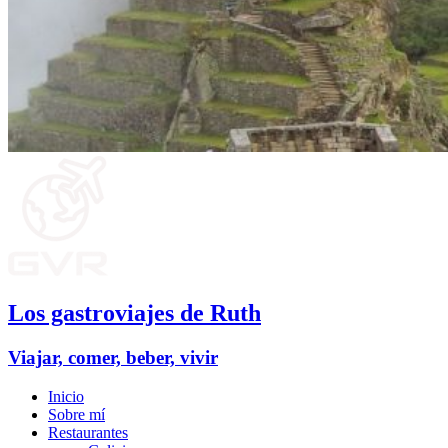
Los gastroviajes de Ruth
Viajar, comer, beber, vivir
Inicio
Sobre mí
Restaurantes