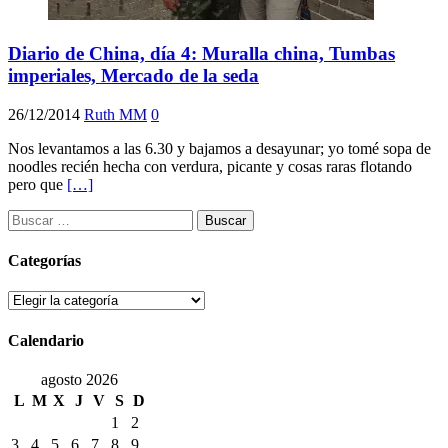
Diario de China, día 4: Muralla china, Tumbas
imperiales, Mercado de la seda
26/12/2014
Ruth MM
0
Nos levantamos a las 6.30 y bajamos a desayunar; yo tomé sopa de
noodles recién hecha con verdura, picante y cosas raras flotando
pero que
[…]
Buscar:
Categorías
Categorías
Calendario
agosto 2026
L
M
X
J
V
S
D
1
2
3
4
5
6
7
8
9