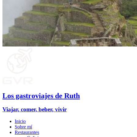
Los gastroviajes de Ruth
Viajar, comer, beber, vivir
Inicio
Sobre mí
Restaurantes