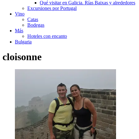
Qué visitar en Galicia. Rías Baixas y alrededores
Excursiones por Portugal
Vino
Catas
Bodegas
Más
Hoteles con encanto
Bulgaria
cloisonne