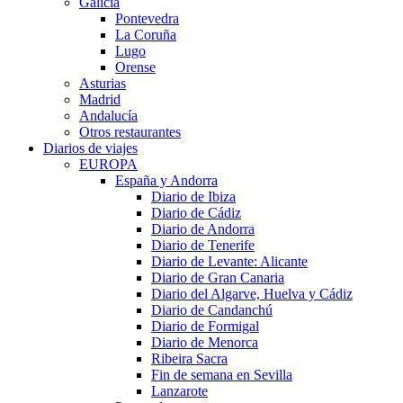
Galicia
Pontevedra
La Coruña
Lugo
Orense
Asturias
Madrid
Andalucía
Otros restaurantes
Diarios de viajes
EUROPA
España y Andorra
Diario de Ibiza
Diario de Cádiz
Diario de Andorra
Diario de Tenerife
Diario de Levante: Alicante
Diario de Gran Canaria
Diario del Algarve, Huelva y Cádiz
Diario de Candanchú
Diario de Formigal
Diario de Menorca
Ribeira Sacra
Fin de semana en Sevilla
Lanzarote