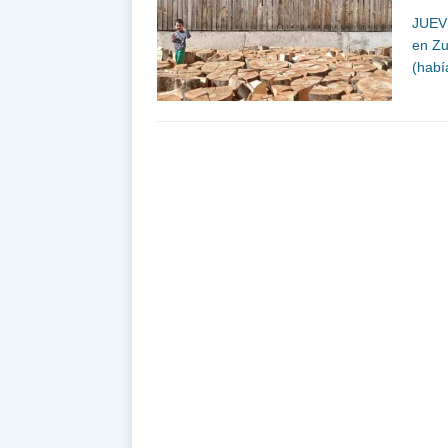
JUEV
en Zu
(habí