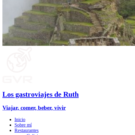
Los gastroviajes de Ruth
Viajar, comer, beber, vivir
Inicio
Sobre mí
Restaurantes