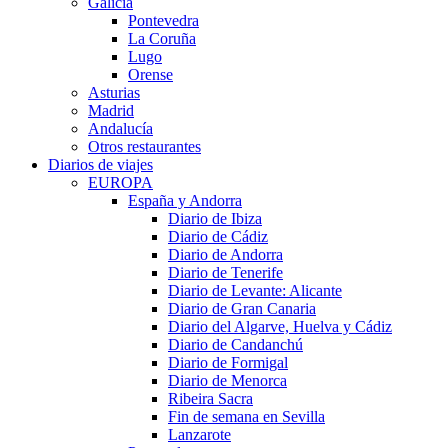
Galicia
Pontevedra
La Coruña
Lugo
Orense
Asturias
Madrid
Andalucía
Otros restaurantes
Diarios de viajes
EUROPA
España y Andorra
Diario de Ibiza
Diario de Cádiz
Diario de Andorra
Diario de Tenerife
Diario de Levante: Alicante
Diario de Gran Canaria
Diario del Algarve, Huelva y Cádiz
Diario de Candanchú
Diario de Formigal
Diario de Menorca
Ribeira Sacra
Fin de semana en Sevilla
Lanzarote