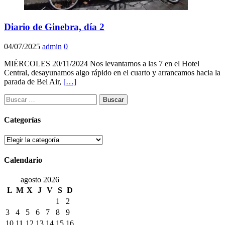
Diario de Ginebra, día 2
04/07/2025
admin
0
MIÉRCOLES 20/11/2024 Nos levantamos a las 7 en el Hotel
Central, desayunamos algo rápido en el cuarto y arrancamos hacia la
parada de Bel Air,
[…]
Buscar:
Categorías
Categorías
Calendario
agosto 2026
L
M
X
J
V
S
D
1
2
3
4
5
6
7
8
9
10
11
12
13
14
15
16