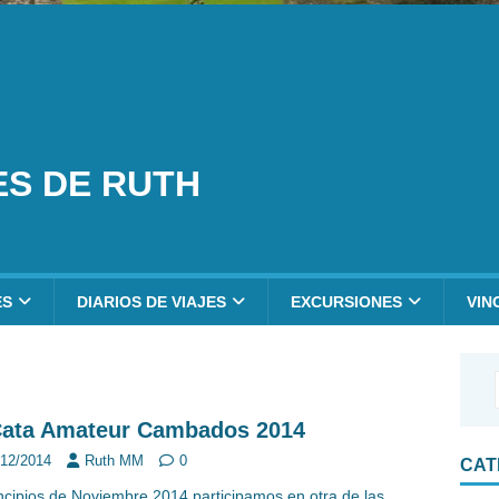
ES DE RUTH
ES
DIARIOS DE VIAJES
EXCURSIONES
VIN
 Cata Amateur Cambados 2014
/12/2014
Ruth MM
0
CAT
ncipios de Noviembre 2014 participamos en otra de las