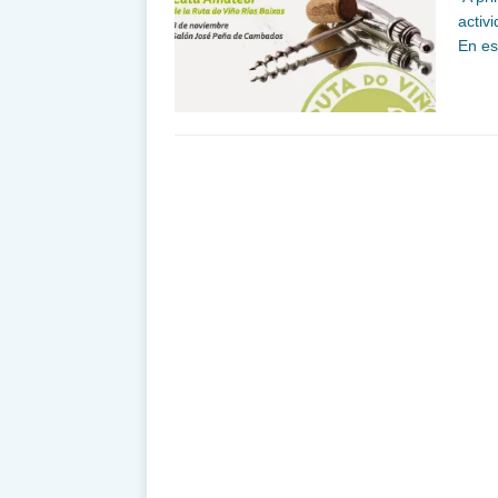
activ
En es