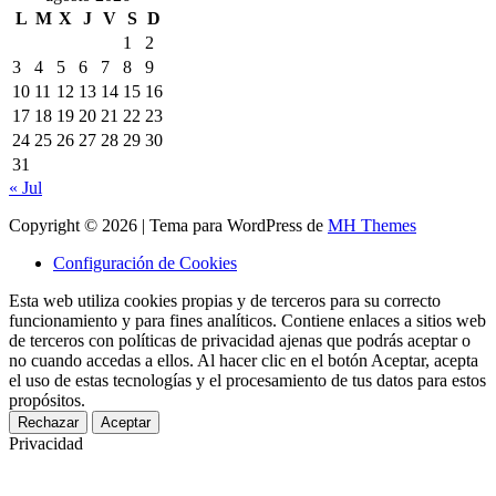
L
M
X
J
V
S
D
1
2
3
4
5
6
7
8
9
10
11
12
13
14
15
16
17
18
19
20
21
22
23
24
25
26
27
28
29
30
31
« Jul
Copyright © 2026 | Tema para WordPress de
MH Themes
Configuración de Cookies
Esta web utiliza cookies propias y de terceros para su correcto
funcionamiento y para fines analíticos. Contiene enlaces a sitios web
de terceros con políticas de privacidad ajenas que podrás aceptar o
no cuando accedas a ellos. Al hacer clic en el botón Aceptar, acepta
el uso de estas tecnologías y el procesamiento de tus datos para estos
propósitos.
Rechazar
Aceptar
Privacidad