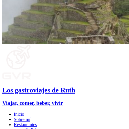
Los gastroviajes de Ruth
Viajar, comer, beber, vivir
Inicio
Sobre mí
Restaurantes