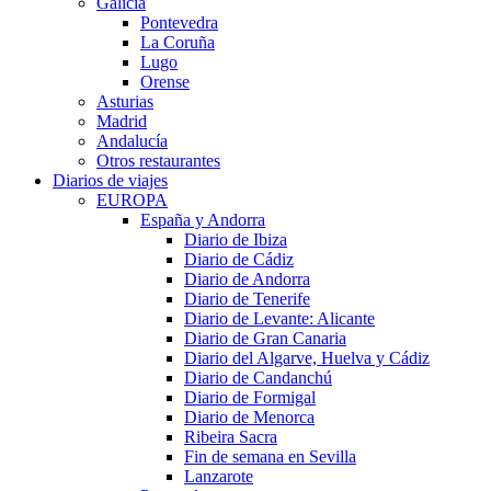
Galicia
Pontevedra
La Coruña
Lugo
Orense
Asturias
Madrid
Andalucía
Otros restaurantes
Diarios de viajes
EUROPA
España y Andorra
Diario de Ibiza
Diario de Cádiz
Diario de Andorra
Diario de Tenerife
Diario de Levante: Alicante
Diario de Gran Canaria
Diario del Algarve, Huelva y Cádiz
Diario de Candanchú
Diario de Formigal
Diario de Menorca
Ribeira Sacra
Fin de semana en Sevilla
Lanzarote