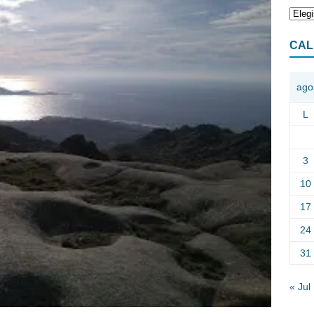
CAL
ago
L
3
10
17
24
31
« Jul