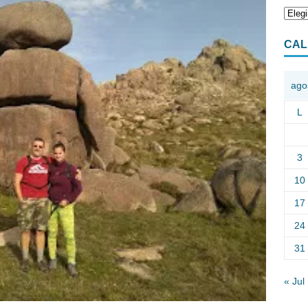
CAL
ago
L
3
10
17
24
31
« Jul