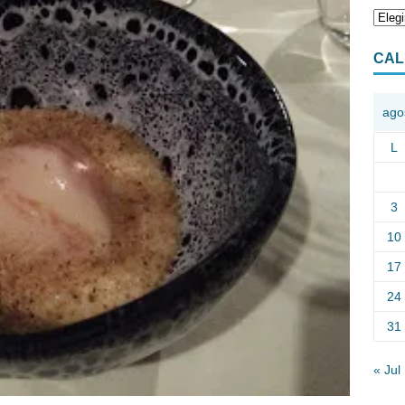
CAL
ago
L
3
10
17
24
31
« Jul