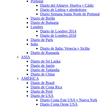
Portugal
Diario del Algarve, Huelva y Cádiz
Diario de Lisboa y alrededores
Diario Semana Santa Norte de Portugal
Diario de Berlín
Diario de Bulgaria
Londres
Diario de Londres 2014
Diario de Londres 2018
Diario de París
Italia
Diario de Italia: Venecia y Sicilia
Diario de Rumanía
ASIA
Diario de Sri Lanka
Diario de Japón
Diario de Tailandia
Diario de China
AMÉRICA
Diario de Brasil
Diario de Costa Rica
Diario de Perú
Diario de USA
Diario Costa Este USA y Nueva York
Diario Costa Oeste USA