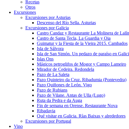
Recetas
Otros
Excursiones
Excursiones por Asturias
Descenso del Río Sella. Asturias
Excursiones por Galicia
Castro Candaz y Restaurante La Molinera de Lalí
Castro de Santa Tecla, La Guardia y Oia
Guimatur y la Fiesta de la Vieira 2015. Cambados
Isla de Sálvora
Isla de San Simón. Un pedazo de paraíso en Galic
Islas Ons
Mágicos petroglifos de Mogor y Campo Lameiro
Mirador de Cedeira. Redondela
Pazo de La Saleta
Pazo Quinteiro da Cruz. Ribadumia (Pontevedra)
Pazo Quiñones de León. Vigo
Pazo de Rubians
Pazo de Vilane. Antas de Ulla (Lugo)
Ruta da Pedra e da Auga
Fin de semana en Orense. Restaurante Nova
Ribadavia
Qué visitar en Galicia. Rías Baixas y alrededores
Excursiones por Portugal
Vino