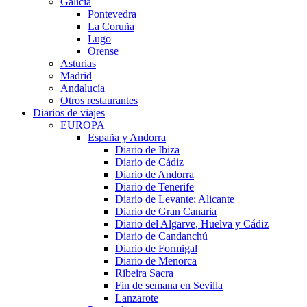
Galicia
Pontevedra
La Coruña
Lugo
Orense
Asturias
Madrid
Andalucía
Otros restaurantes
Diarios de viajes
EUROPA
España y Andorra
Diario de Ibiza
Diario de Cádiz
Diario de Andorra
Diario de Tenerife
Diario de Levante: Alicante
Diario de Gran Canaria
Diario del Algarve, Huelva y Cádiz
Diario de Candanchú
Diario de Formigal
Diario de Menorca
Ribeira Sacra
Fin de semana en Sevilla
Lanzarote