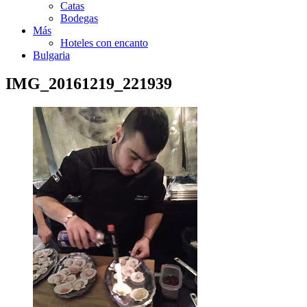
Catas
Bodegas
Más
Hoteles con encanto
Bulgaria
IMG_20161219_221939