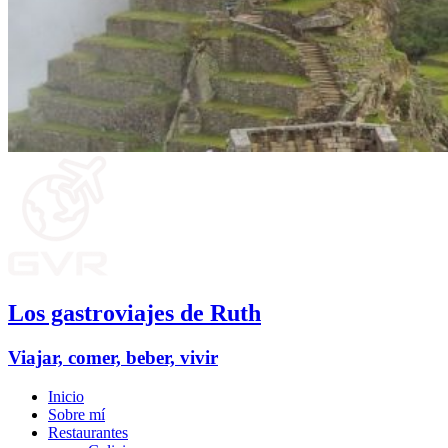
Los gastroviajes de Ruth
Viajar, comer, beber, vivir
Inicio
Sobre mí
Restaurantes