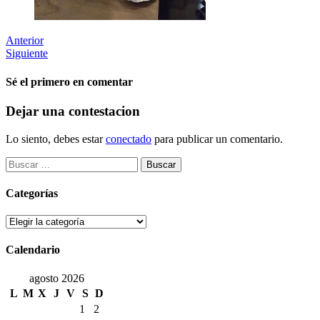
Anterior
Siguiente
Sé el primero en comentar
Dejar una contestacion
Lo siento, debes estar
conectado
para publicar un comentario.
Buscar:
Categorías
Categorías
Calendario
agosto 2026
L
M
X
J
V
S
D
1
2