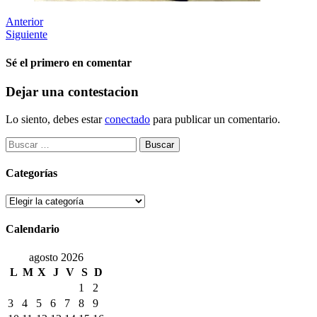
Anterior
Siguiente
Sé el primero en comentar
Dejar una contestacion
Lo siento, debes estar
conectado
para publicar un comentario.
Buscar:
Categorías
Categorías
Calendario
agosto 2026
L
M
X
J
V
S
D
1
2
3
4
5
6
7
8
9