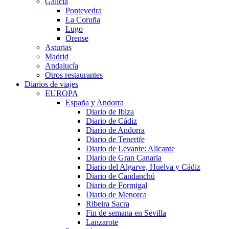
Galicia
Pontevedra
La Coruña
Lugo
Orense
Asturias
Madrid
Andalucía
Otros restaurantes
Diarios de viajes
EUROPA
España y Andorra
Diario de Ibiza
Diario de Cádiz
Diario de Andorra
Diario de Tenerife
Diario de Levante: Alicante
Diario de Gran Canaria
Diario del Algarve, Huelva y Cádiz
Diario de Candanchú
Diario de Formigal
Diario de Menorca
Ribeira Sacra
Fin de semana en Sevilla
Lanzarote