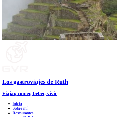
Los gastroviajes de Ruth
Viajar, comer, beber, vivir
Inicio
Sobre mí
Restaurantes