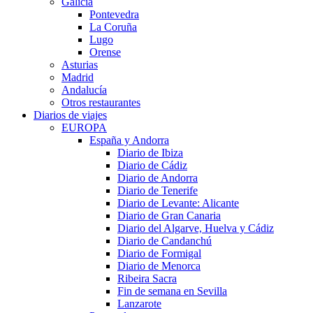
Galicia
Pontevedra
La Coruña
Lugo
Orense
Asturias
Madrid
Andalucía
Otros restaurantes
Diarios de viajes
EUROPA
España y Andorra
Diario de Ibiza
Diario de Cádiz
Diario de Andorra
Diario de Tenerife
Diario de Levante: Alicante
Diario de Gran Canaria
Diario del Algarve, Huelva y Cádiz
Diario de Candanchú
Diario de Formigal
Diario de Menorca
Ribeira Sacra
Fin de semana en Sevilla
Lanzarote