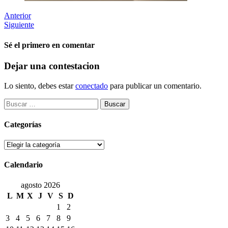
Anterior
Siguiente
Sé el primero en comentar
Dejar una contestacion
Lo siento, debes estar
conectado
para publicar un comentario.
Buscar:
Categorías
Categorías
Calendario
agosto 2026
L
M
X
J
V
S
D
1
2
3
4
5
6
7
8
9