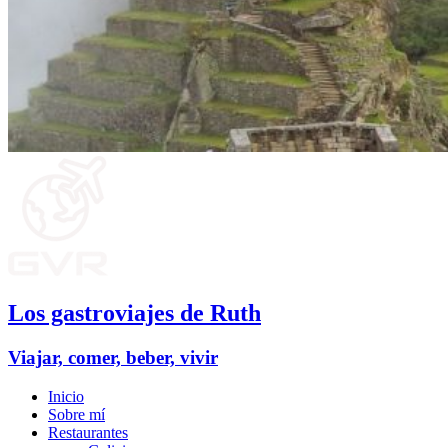
Los gastroviajes de Ruth
Viajar, comer, beber, vivir
Inicio
Sobre mí
Restaurantes