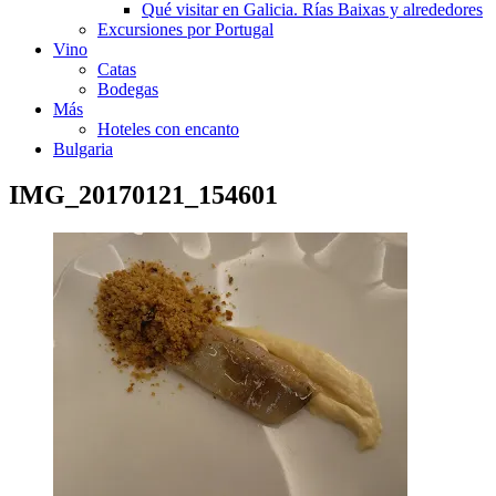
Qué visitar en Galicia. Rías Baixas y alrededores
Excursiones por Portugal
Vino
Catas
Bodegas
Más
Hoteles con encanto
Bulgaria
IMG_20170121_154601