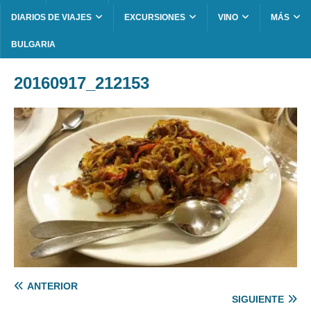
DIARIOS DE VIAJES
EXCURSIONES
VINO
MÁS
BULGARIA
20160917_212153
ANTERIOR
SIGUIENTE