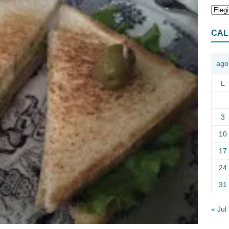
CAL
ago
L
3
10
17
24
31
« Jul