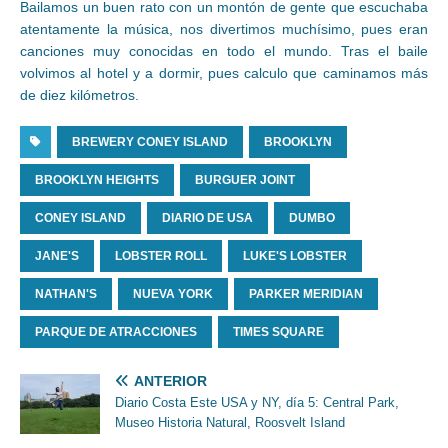
Bailamos un buen rato con un montón de gente que escuchaba
atentamente la música, nos divertimos muchísimo, pues eran
canciones muy conocidas en todo el mundo. Tras el baile
volvimos al hotel y a dormir, pues calculo que caminamos más
de diez kilómetros.
BREWERY CONEY ISLAND
BROOKLYN
BROOKLYN HEIGHTS
BURGUER JOINT
CONEY ISLAND
DIARIO DE USA
DUMBO
JANE'S
LOBSTER ROLL
LUKE'S LOBSTER
NATHAN'S
NUEVA YORK
PARKER MERIDIAN
PARQUE DE ATRACCIONES
TIMES SQUARE
ANTERIOR
Diario Costa Este USA y NY, día 5: Central Park,
Museo Historia Natural, Roosvelt Island