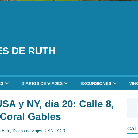
ES DE RUTH
ES
DIARIOS DE VIAJES
EXCURSIONES
VIN
SA y NY, día 20: Calle 8,
Coral Gables
CAT
a Este
,
Diarios de viajes
,
USA
0