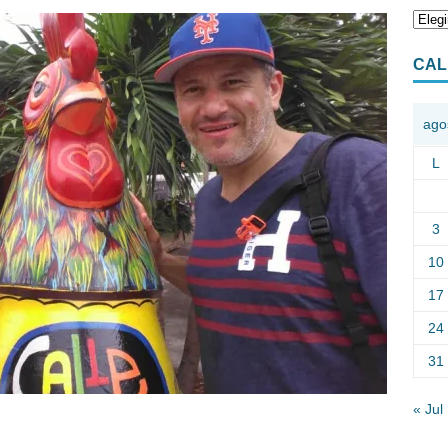
CAL
ago
L
3
10
17
24
31
« Jul