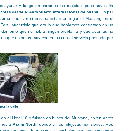
esayunar y luego preparamos las maletas, pues hoy salía
 horas desde el
Aeropuerto Internacional de Miami
. Un par
Álamo
para ver si nos permitían entregar el Mustang en el
e Fort Lauderdale,que era lo que habíamos contratado en un
rápidamente que no había ningún problema y que además no
 es que estamos muy contentos con el servicio prestado por
or la calle
 en el Hotel 18 y fuimos en busca del Mustang, no sin antes
gimos a
Miami North
, donde vimos mlujosas mansiones. Más
areció gran cosa, barrios con casas bajas muy modestas pero