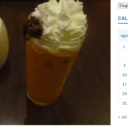
CAL
ago
L
3
10
17
24
31
« Jul