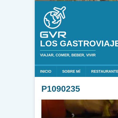
LOS GASTROVIAJ
VIAJAR, COMER, BEBER, VIVIR
INICIO
SOBRE MÍ
RESTAURANT
P1090235