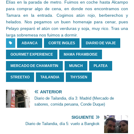
Elías en la parada de metro. Fuimos en coche hasta Alcampo
para comprar algo de cena, en donde nos encontramos con
Tamara en la entrada. Cogimos atún rojo, berberechos y
helados. Nos pegamos un buen homenaje para cenar, pues
Pelayo preparó el atún con verduras y soja, muy rico. Tras una
larga sobremesa nos fuimos a dormir.
ABANCA
CORTE INGLES
DIARIO DE VIAJE
GOURMET EXPERIENCE
MAMA FRAMBOISE
MERCADO DE CHAMARTIN
MUNCH
PLATEA
STREETXO
TAILANDIA
THYSSEN
ANTERIOR
Diario de Tailandia, día 3: Madrid (Mercado de
sabores, comida peruana, Conde Duque)
SIGUIENTE
Diario de Tailandia, día 5: vuelo a Bangkok