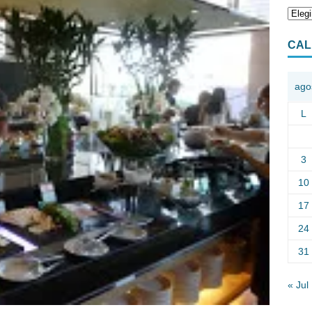
CAL
ago
L
3
10
17
24
31
« Jul