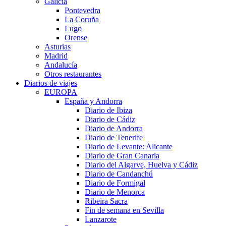
Galicia
Pontevedra
La Coruña
Lugo
Orense
Asturias
Madrid
Andalucía
Otros restaurantes
Diarios de viajes
EUROPA
España y Andorra
Diario de Ibiza
Diario de Cádiz
Diario de Andorra
Diario de Tenerife
Diario de Levante: Alicante
Diario de Gran Canaria
Diario del Algarve, Huelva y Cádiz
Diario de Candanchú
Diario de Formigal
Diario de Menorca
Ribeira Sacra
Fin de semana en Sevilla
Lanzarote