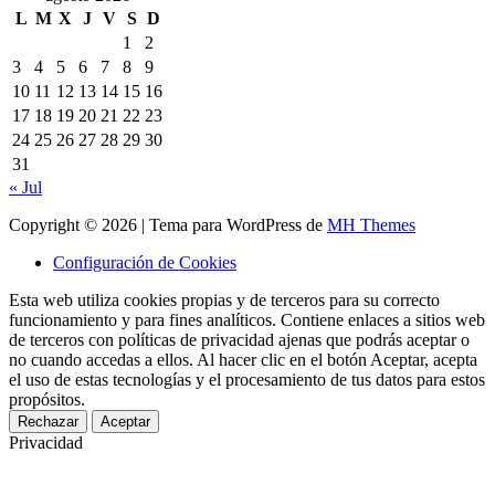
L
M
X
J
V
S
D
1
2
3
4
5
6
7
8
9
10
11
12
13
14
15
16
17
18
19
20
21
22
23
24
25
26
27
28
29
30
31
« Jul
Copyright © 2026 | Tema para WordPress de
MH Themes
Configuración de Cookies
Esta web utiliza cookies propias y de terceros para su correcto
funcionamiento y para fines analíticos. Contiene enlaces a sitios web
de terceros con políticas de privacidad ajenas que podrás aceptar o
no cuando accedas a ellos. Al hacer clic en el botón Aceptar, acepta
el uso de estas tecnologías y el procesamiento de tus datos para estos
propósitos.
Rechazar
Aceptar
Privacidad