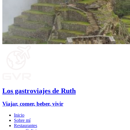
Los gastroviajes de Ruth
Viajar, comer, beber, vivir
Inicio
Sobre mí
Restaurantes