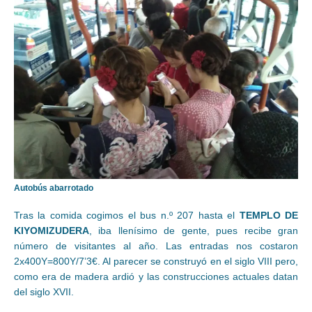
Autobús abarrotado
Tras la comida cogimos el bus n.º 207 hasta el
TEMPLO DE
KIYOMIZUDERA
, iba llenísimo de gente, pues recibe gran
número de visitantes al año. Las entradas nos costaron
2x400Y=800Y/7’3€. Al parecer se construyó en el siglo VIII pero,
como era de madera ardió y las construcciones actuales datan
del siglo XVII.