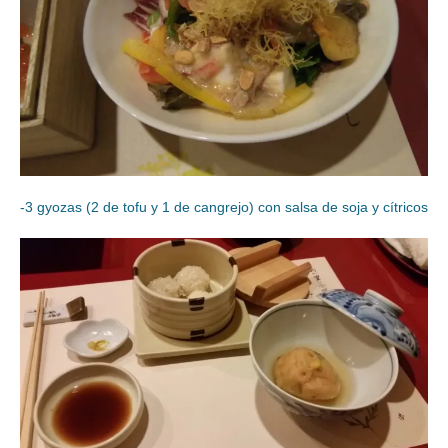
-3 gyozas (2 de tofu y 1 de cangrejo) con salsa de soja y cítricos