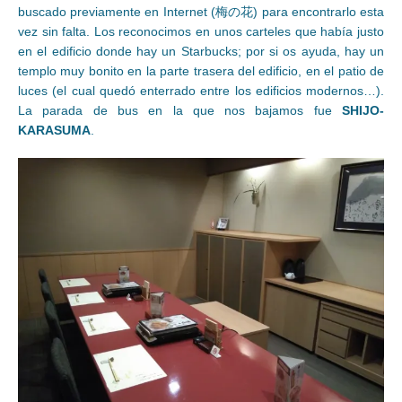
buscado previamente en Internet (梅の花) para encontrarlo esta
vez sin falta. Los reconocimos en unos carteles que había justo
en el edificio donde hay un Starbucks; por si os ayuda, hay un
templo muy bonito en la parte trasera del edificio, en el patio de
luces (el cual quedó enterrado entre los edificios modernos…).
La parada de bus en la que nos bajamos fue
SHIJO-
KARASUMA
.