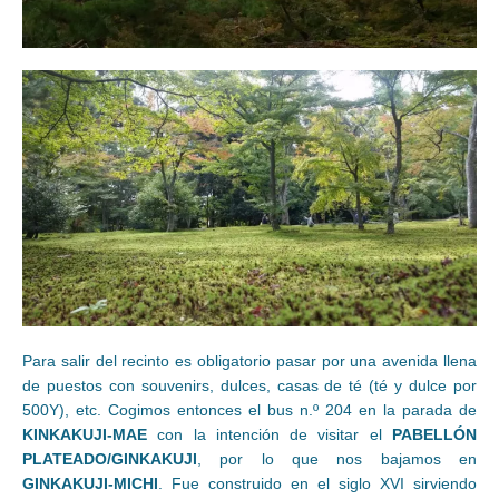
Para salir del recinto es obligatorio pasar por una avenida llena
de puestos con souvenirs, dulces, casas de té (té y dulce por
500Y), etc. Cogimos entonces el bus n.º 204 en la parada de
KINKAKUJI-MAE
con la intención de visitar el
PABELLÓN
PLATEADO/GINKAKUJI
, por lo que nos bajamos en
GINKAKUJI-MICHI
. Fue construido en el siglo XVI sirviendo