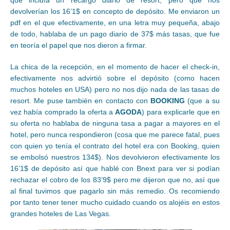
que incluía un recargo diario de resort, pero que nos
devolverían los 16’1$ en concepto de depósito. Me enviaron un
pdf en el que efectivamente, en una letra muy pequeña, abajo
de todo, hablaba de un pago diario de 37$ más tasas, que fue
en teoría el papel que nos dieron a firmar.
La chica de la recepción, en el momento de hacer el check-in,
efectivamente nos advirtió sobre el depósito (como hacen
muchos hoteles en USA) pero no nos dijo nada de las tasas de
resort. Me puse también en contacto con
BOOKING
(que a su
vez había comprado la oferta a
AGODA
) para explicarle que en
su oferta no hablaba de ninguna tasa a pagar a mayores en el
hotel, pero nunca respondieron (cosa que me parece fatal, pues
con quien yo tenía el contrato del hotel era con Booking, quien
se embolsó nuestros 134$). Nos devolvieron efectivamente los
16’1$ de depósito así que hablé con Bnext para ver si podían
rechazar el cobro de los 83’9$ pero me dijeron que no, así que
al final tuvimos que pagarlo sin más remedio. Os recomiendo
por tanto tener tener mucho cuidado cuando os alojéis en estos
grandes hoteles de Las Vegas.