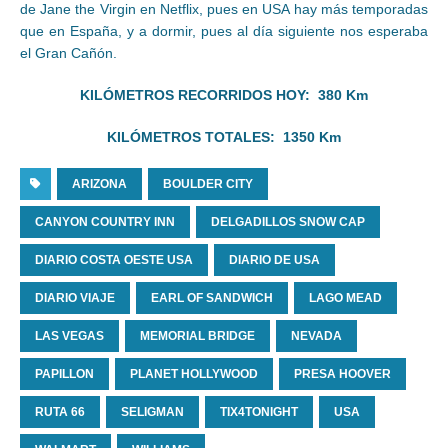
de Jane the Virgin en Netflix, pues en USA hay más temporadas
que en España, y a dormir, pues al día siguiente nos esperaba
el Gran Cañón.
KILÓMETROS RECORRIDOS HOY: 380 Km
KILÓMETROS TOTALES: 1350 Km
ARIZONA
BOULDER CITY
CANYON COUNTRY INN
DELGADILLOS SNOW CAP
DIARIO COSTA OESTE USA
DIARIO DE USA
DIARIO VIAJE
EARL OF SANDWICH
LAGO MEAD
LAS VEGAS
MEMORIAL BRIDGE
NEVADA
PAPILLON
PLANET HOLLYWOOD
PRESA HOOVER
RUTA 66
SELIGMAN
TIX4TONIGHT
USA