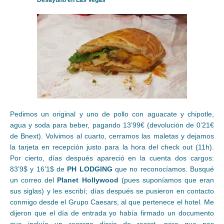
Desayuno en Las Vegas
Pedimos un original y uno de pollo con aguacate y chipotle,
agua y soda para beber, pagando 13’99€ (devolución de 0’21€
de Bnext). Volvimos al cuarto, cerramos las maletas y dejamos
la tarjeta en recepción justo para la hora del check out (11h).
Por cierto, días después apareció en la cuenta dos cargos:
83’9$ y 16’1$ de
PH LODGING
que no reconocíamos. Busqué
un correo del
Planet Hollywood
(pues suponíamos que eran
sus siglas) y les escribí; días después se pusieron en contacto
conmigo desde el Grupo Caesars, al que pertenece el hotel. Me
dijeron que el día de entrada yo había firmado un documento