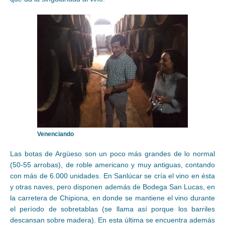
Venenciando
Las botas de Argüeso son un poco más grandes de lo normal
(50-55 arrobas), de roble americano y muy antiguas, contando
con más de 6.000 unidades. En Sanlúcar se cría el vino en ésta
y otras naves, pero disponen además de Bodega San Lucas, en
la carretera de Chipiona, en donde se mantiene el vino durante
el período de sobretablas (se llama así porque los barriles
descansan sobre madera). En esta última se encuentra además