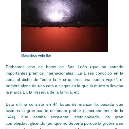
Magnífico velo flor
Probamos vino de botas de San León (que ha ganado
importantes premios internacionales), La E (es conocido en la
zona el dicho de “bebe la E si quieres una buena vejez”; el
nombre viene de una cata a ciegas en la que la muestra llevaba
la marca E), la Reserva de la familia, etc.
Esta última consiste en 44 botas de manzanilla pasada que
tuvimos la gran suerte de poder probar (concretamente de la
1/44), que estaba excelente: aterciopelado, de gran
complejidad, glicérido (aunque no debería porque la glicerina se