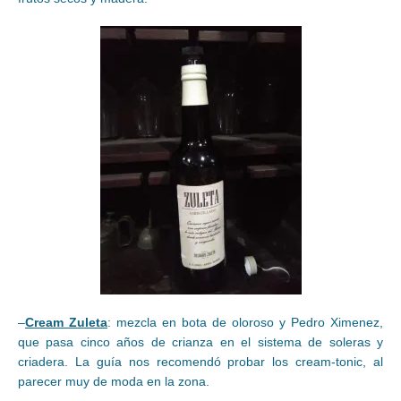
–
Cream Zuleta
: mezcla en bota de oloroso y Pedro Ximenez,
que pasa cinco años de crianza en el sistema de soleras y
criadera. La guía nos recomendó probar los cream-tonic, al
parecer muy de moda en la zona.