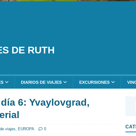
ES DE RUTH
ES
DIARIOS DE VIAJES
EXCURSIONES
VIN
 día 6: Yvaylovgrad,
rial
CAT
 de viajes
,
EUROPA
0