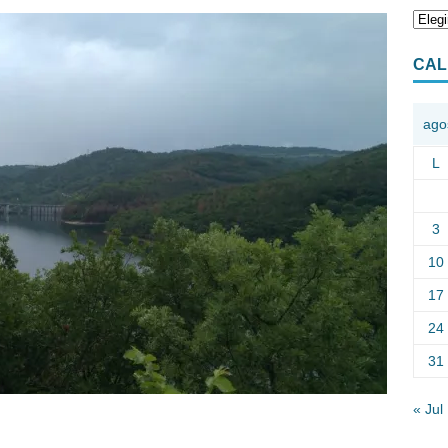
CAL
ago
L
3
10
17
24
31
« Jul