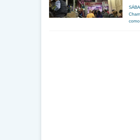
SÁBA
Chama
como