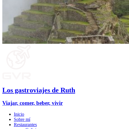
Los gastroviajes de Ruth
Viajar, comer, beber, vivir
Inicio
Sobre mí
Restaurantes