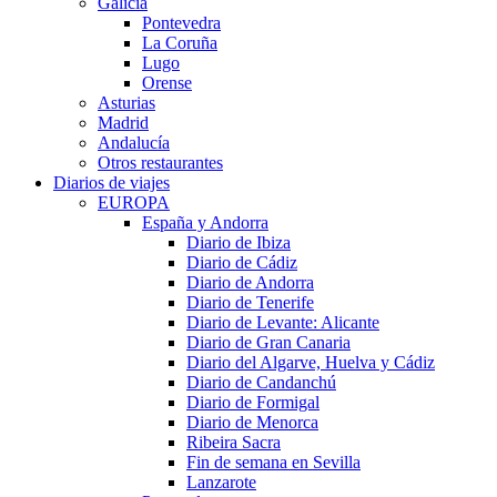
Galicia
Pontevedra
La Coruña
Lugo
Orense
Asturias
Madrid
Andalucía
Otros restaurantes
Diarios de viajes
EUROPA
España y Andorra
Diario de Ibiza
Diario de Cádiz
Diario de Andorra
Diario de Tenerife
Diario de Levante: Alicante
Diario de Gran Canaria
Diario del Algarve, Huelva y Cádiz
Diario de Candanchú
Diario de Formigal
Diario de Menorca
Ribeira Sacra
Fin de semana en Sevilla
Lanzarote