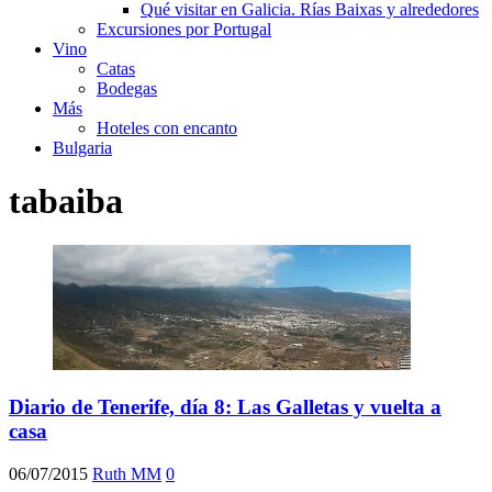
Qué visitar en Galicia. Rías Baixas y alrededores
Excursiones por Portugal
Vino
Catas
Bodegas
Más
Hoteles con encanto
Bulgaria
tabaiba
Diario de Tenerife, día 8: Las Galletas y vuelta a
casa
06/07/2015
Ruth MM
0