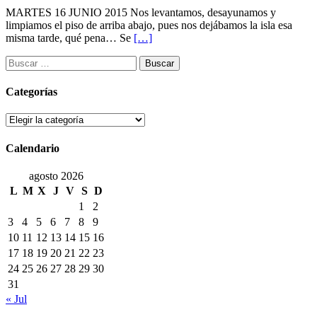
MARTES 16 JUNIO 2015 Nos levantamos, desayunamos y
limpiamos el piso de arriba abajo, pues nos dejábamos la isla esa
misma tarde, qué pena… Se
[…]
Buscar:
Categorías
Categorías
Calendario
agosto 2026
L
M
X
J
V
S
D
1
2
3
4
5
6
7
8
9
10
11
12
13
14
15
16
17
18
19
20
21
22
23
24
25
26
27
28
29
30
31
« Jul