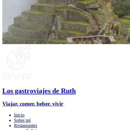
Los gastroviajes de Ruth
Viajar, comer, beber, vivir
Inicio
Sobre mí
Restaurantes