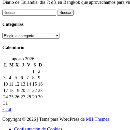
Diario de Tailandia, día 7: día en Bangkok que aprovechamos para v
Buscar:
Categorías
Categorías
Calendario
agosto 2026
L
M
X
J
V
S
D
1
2
3
4
5
6
7
8
9
10
11
12
13
14
15
16
17
18
19
20
21
22
23
24
25
26
27
28
29
30
31
« Jul
Copyright © 2026 | Tema para WordPress de
MH Themes
Configuración de Cookies