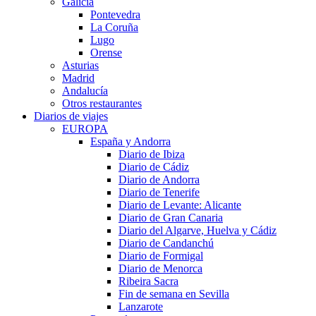
Galicia
Pontevedra
La Coruña
Lugo
Orense
Asturias
Madrid
Andalucía
Otros restaurantes
Diarios de viajes
EUROPA
España y Andorra
Diario de Ibiza
Diario de Cádiz
Diario de Andorra
Diario de Tenerife
Diario de Levante: Alicante
Diario de Gran Canaria
Diario del Algarve, Huelva y Cádiz
Diario de Candanchú
Diario de Formigal
Diario de Menorca
Ribeira Sacra
Fin de semana en Sevilla
Lanzarote