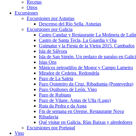
Recetas
Otros
Excursiones
Excursiones por Asturias
Descenso del Río Sella. Asturias
Excursiones por Galicia
Castro Candaz y Restaurante La Molinera de Lalí
Castro de Santa Tecla, La Guardia y Oia
Guimatur y la Fiesta de la Vieira 2015. Cambados
Isla de Sálvora
Isla de San Simón. Un pedazo de paraíso en Galic
Islas Ons
Mágicos petroglifos de Mogor y Campo Lameiro
Mirador de Cedeira. Redondela
Pazo de La Saleta
Pazo Quinteiro da Cruz. Ribadumia (Pontevedra)
Pazo Quiñones de León. Vigo
Pazo de Rubians
Pazo de Vilane. Antas de Ulla (Lugo)
Ruta da Pedra e da Auga
Fin de semana en Orense. Restaurante Nova
Ribadavia
Qué visitar en Galicia. Rías Baixas y alrededores
Excursiones por Portugal
Vino