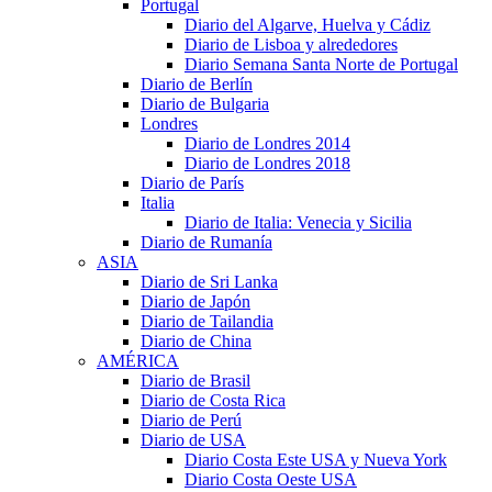
Portugal
Diario del Algarve, Huelva y Cádiz
Diario de Lisboa y alrededores
Diario Semana Santa Norte de Portugal
Diario de Berlín
Diario de Bulgaria
Londres
Diario de Londres 2014
Diario de Londres 2018
Diario de París
Italia
Diario de Italia: Venecia y Sicilia
Diario de Rumanía
ASIA
Diario de Sri Lanka
Diario de Japón
Diario de Tailandia
Diario de China
AMÉRICA
Diario de Brasil
Diario de Costa Rica
Diario de Perú
Diario de USA
Diario Costa Este USA y Nueva York
Diario Costa Oeste USA