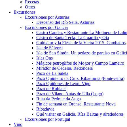
Recetas
Otros
Excursiones
Excursiones por Asturias
Descenso del Río Sella. Asturias
Excursiones por Galicia
Castro Candaz y Restaurante La Molinera de Lalí
Castro de Santa Tecla, La Guardia y Oia
Guimatur y la Fiesta de la Vieira 2015. Cambados
Isla de Sálvora
Isla de San Simón. Un pedazo de paraíso en Galic
Islas Ons
Mágicos petroglifos de Mogor y Campo Lameiro
Mirador de Cedeira. Redondela
Pazo de La Saleta
Pazo Quinteiro da Cruz. Ribadumia (Pontevedra)
Pazo Quiñones de León. Vigo
Pazo de Rubians
Pazo de Vilane. Antas de Ulla (Lugo)
Ruta da Pedra e da Auga
Fin de semana en Orense. Restaurante Nova
Ribadavia
Qué visitar en Galicia. Rías Baixas y alrededores
Excursiones por Portugal
Vino