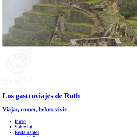
Los gastroviajes de Ruth
Viajar, comer, beber, vivir
Inicio
Sobre mí
Restaurantes