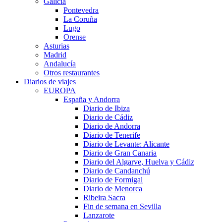
Galicia
Pontevedra
La Coruña
Lugo
Orense
Asturias
Madrid
Andalucía
Otros restaurantes
Diarios de viajes
EUROPA
España y Andorra
Diario de Ibiza
Diario de Cádiz
Diario de Andorra
Diario de Tenerife
Diario de Levante: Alicante
Diario de Gran Canaria
Diario del Algarve, Huelva y Cádiz
Diario de Candanchú
Diario de Formigal
Diario de Menorca
Ribeira Sacra
Fin de semana en Sevilla
Lanzarote