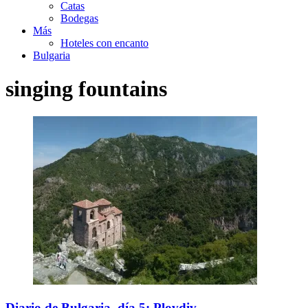
Catas
Bodegas
Más
Hoteles con encanto
Bulgaria
singing fountains
Diario de Bulgaria, día 5: Plovdiv