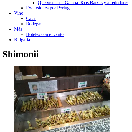
Qué visitar en Galicia. Rías Baixas y alrededores
Excursiones por Portugal
Vino
Catas
Bodegas
Más
Hoteles con encanto
Bulgaria
Shimonii