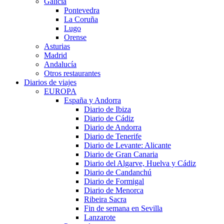
Galicia
Pontevedra
La Coruña
Lugo
Orense
Asturias
Madrid
Andalucía
Otros restaurantes
Diarios de viajes
EUROPA
España y Andorra
Diario de Ibiza
Diario de Cádiz
Diario de Andorra
Diario de Tenerife
Diario de Levante: Alicante
Diario de Gran Canaria
Diario del Algarve, Huelva y Cádiz
Diario de Candanchú
Diario de Formigal
Diario de Menorca
Ribeira Sacra
Fin de semana en Sevilla
Lanzarote