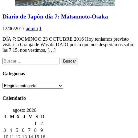
Diario de Japón día 7: Matsumoto-Osaka
12/06/2017
admin
1
DÍA 7: DOMINGO 23 OCTUBRE 2016 Hoy teníamos previsto
visitar la Granja de Wasabi DAIO por lo que nos despertamos sobre
las 7:15, nos vestimos,
[…]
Buscar:
Categorías
Categorías
Calendario
agosto 2026
L
M
X
J
V
S
D
1
2
3
4
5
6
7
8
9
10
11
12
13
14
15
16