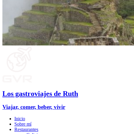
Los gastroviajes de Ruth
Viajar, comer, beber, vivir
Inicio
Sobre mí
Restaurantes