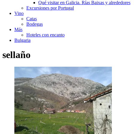
Qué visitar en Galicia. Rías Baixas y alrededores
Excursiones por Portugal
Vino
Catas
Bodegas
Más
Hoteles con encanto
Bulgaria
sellaño