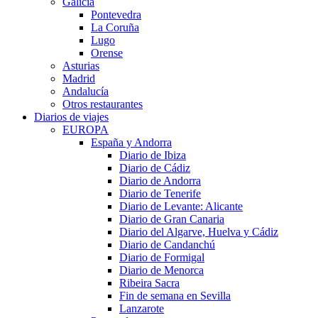
Galicia
Pontevedra
La Coruña
Lugo
Orense
Asturias
Madrid
Andalucía
Otros restaurantes
Diarios de viajes
EUROPA
España y Andorra
Diario de Ibiza
Diario de Cádiz
Diario de Andorra
Diario de Tenerife
Diario de Levante: Alicante
Diario de Gran Canaria
Diario del Algarve, Huelva y Cádiz
Diario de Candanchú
Diario de Formigal
Diario de Menorca
Ribeira Sacra
Fin de semana en Sevilla
Lanzarote