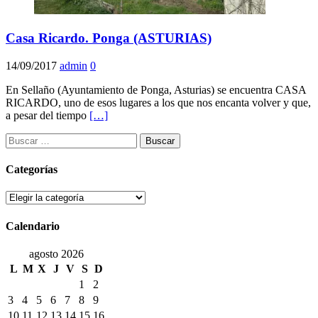
Casa Ricardo. Ponga (ASTURIAS)
14/09/2017
admin
0
En Sellaño (Ayuntamiento de Ponga, Asturias) se encuentra CASA
RICARDO, uno de esos lugares a los que nos encanta volver y que,
a pesar del tiempo
[…]
Buscar:
Categorías
Categorías
Calendario
agosto 2026
L
M
X
J
V
S
D
1
2
3
4
5
6
7
8
9
10
11
12
13
14
15
16