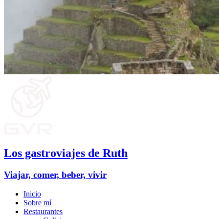
Los gastroviajes de Ruth
Viajar, comer, beber, vivir
Inicio
Sobre mí
Restaurantes