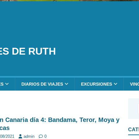
ES DE RUTH
ES
DIARIOS DE VIAJES
EXCURSIONES
VIN
n Canaria día 4: Bandama, Teror, Moya y
cas
CAT
/08/2021
admin
0