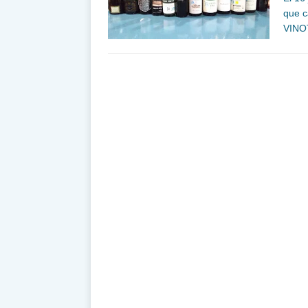
que c
VIN