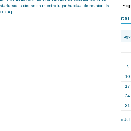
ataríamos a ciegas en nuestro lugar habitual de reunión, la
OTECA
[…]
CAL
ago
L
3
10
17
24
31
« Jul