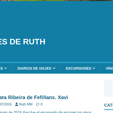
ES DE RUTH
ES
DIARIOS DE VIAJES
EXCURSIONES
VIN
ata Ribeira de Fefiñans. Xavi
/07/2016
Ruth MM
0
CAT
 junio de 2016 Xavi fue el encargado de escoger los vinos