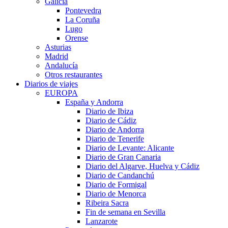
Galicia
Pontevedra
La Coruña
Lugo
Orense
Asturias
Madrid
Andalucía
Otros restaurantes
Diarios de viajes
EUROPA
España y Andorra
Diario de Ibiza
Diario de Cádiz
Diario de Andorra
Diario de Tenerife
Diario de Levante: Alicante
Diario de Gran Canaria
Diario del Algarve, Huelva y Cádiz
Diario de Candanchú
Diario de Formigal
Diario de Menorca
Ribeira Sacra
Fin de semana en Sevilla
Lanzarote