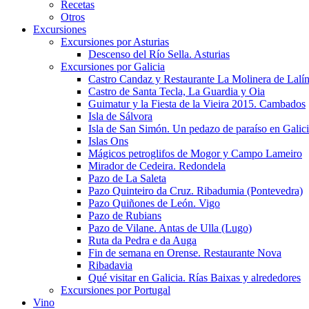
Recetas
Otros
Excursiones
Excursiones por Asturias
Descenso del Río Sella. Asturias
Excursiones por Galicia
Castro Candaz y Restaurante La Molinera de Lalí
Castro de Santa Tecla, La Guardia y Oia
Guimatur y la Fiesta de la Vieira 2015. Cambados
Isla de Sálvora
Isla de San Simón. Un pedazo de paraíso en Galic
Islas Ons
Mágicos petroglifos de Mogor y Campo Lameiro
Mirador de Cedeira. Redondela
Pazo de La Saleta
Pazo Quinteiro da Cruz. Ribadumia (Pontevedra)
Pazo Quiñones de León. Vigo
Pazo de Rubians
Pazo de Vilane. Antas de Ulla (Lugo)
Ruta da Pedra e da Auga
Fin de semana en Orense. Restaurante Nova
Ribadavia
Qué visitar en Galicia. Rías Baixas y alrededores
Excursiones por Portugal
Vino