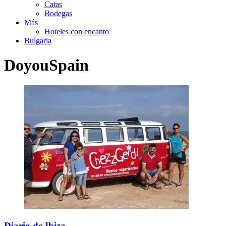
Catas
Bodegas
Más
Hoteles con encanto
Bulgaria
DoyouSpain
Diario de Ibiza