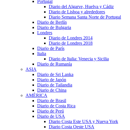
Portugal
Diario del Algarve, Huelva y Cádiz
Diario de Lisboa y alrededores
Diario Semana Santa Norte de Portugal
Diario de Berlín
Diario de Bulgaria
Londres
Diario de Londres 2014
Diario de Londres 2018
Diario de París
Italia
Diario de Italia: Venecia y Sicilia
Diario de Rumanía
ASIA
Diario de Sri Lanka
Diario de Japón
Diario de Tailandia
Diario de China
AMÉRICA
Diario de Brasil
Diario de Costa Rica
Diario de Perú
Diario de USA
Diario Costa Este USA y Nueva York
Diario Costa Oeste USA