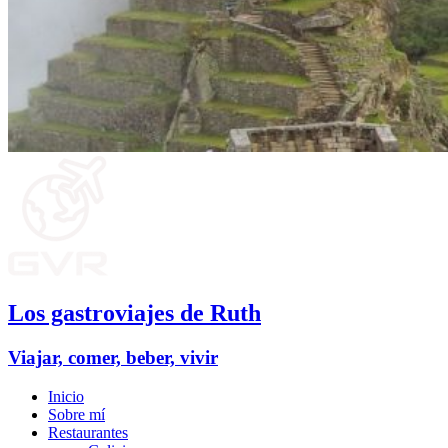
Los gastroviajes de Ruth
Viajar, comer, beber, vivir
Inicio
Sobre mí
Restaurantes