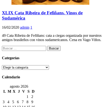
XLIX Cata Ribeira de Fefiñans. Vinos de
Sudamérica
16/02/2020
admin
1
49 Cata Ribeira de Fefiñans: cata a ciegas organizada por nuestros
amigos brasileños con vinos sudamericanos. Cena en Vago Viños.
Buscar:
Categorías
Categorías
Calendario
agosto 2026
L
M
X
J
V
S
D
1
2
3
4
5
6
7
8
9