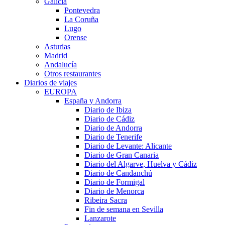
Galicia
Pontevedra
La Coruña
Lugo
Orense
Asturias
Madrid
Andalucía
Otros restaurantes
Diarios de viajes
EUROPA
España y Andorra
Diario de Ibiza
Diario de Cádiz
Diario de Andorra
Diario de Tenerife
Diario de Levante: Alicante
Diario de Gran Canaria
Diario del Algarve, Huelva y Cádiz
Diario de Candanchú
Diario de Formigal
Diario de Menorca
Ribeira Sacra
Fin de semana en Sevilla
Lanzarote