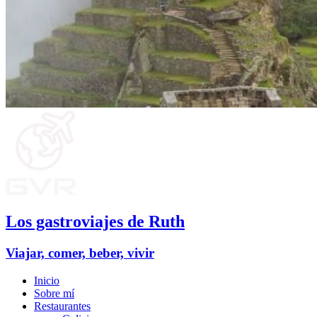
Los gastroviajes de Ruth
Viajar, comer, beber, vivir
Inicio
Sobre mí
Restaurantes