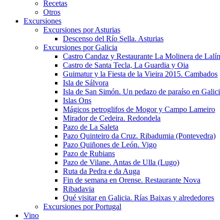
Recetas
Otros
Excursiones
Excursiones por Asturias
Descenso del Río Sella. Asturias
Excursiones por Galicia
Castro Candaz y Restaurante La Molinera de Lalí
Castro de Santa Tecla, La Guardia y Oia
Guimatur y la Fiesta de la Vieira 2015. Cambados
Isla de Sálvora
Isla de San Simón. Un pedazo de paraíso en Galic
Islas Ons
Mágicos petroglifos de Mogor y Campo Lameiro
Mirador de Cedeira. Redondela
Pazo de La Saleta
Pazo Quinteiro da Cruz. Ribadumia (Pontevedra)
Pazo Quiñones de León. Vigo
Pazo de Rubians
Pazo de Vilane. Antas de Ulla (Lugo)
Ruta da Pedra e da Auga
Fin de semana en Orense. Restaurante Nova
Ribadavia
Qué visitar en Galicia. Rías Baixas y alrededores
Excursiones por Portugal
Vino