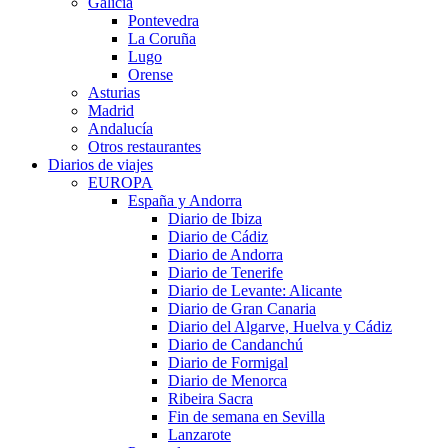
Galicia
Pontevedra
La Coruña
Lugo
Orense
Asturias
Madrid
Andalucía
Otros restaurantes
Diarios de viajes
EUROPA
España y Andorra
Diario de Ibiza
Diario de Cádiz
Diario de Andorra
Diario de Tenerife
Diario de Levante: Alicante
Diario de Gran Canaria
Diario del Algarve, Huelva y Cádiz
Diario de Candanchú
Diario de Formigal
Diario de Menorca
Ribeira Sacra
Fin de semana en Sevilla
Lanzarote