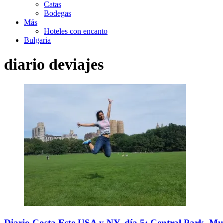
Catas
Bodegas
Más
Hoteles con encanto
Bulgaria
diario deviajes
Diario Costa Este USA y NY, día 5: Central Park, Mus