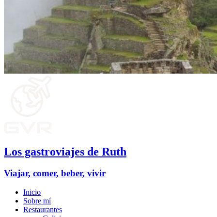
Los gastroviajes de Ruth
Viajar, comer, beber, vivir
Inicio
Sobre mí
Restaurantes