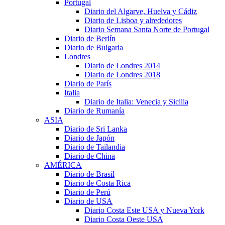
Portugal
Diario del Algarve, Huelva y Cádiz
Diario de Lisboa y alrededores
Diario Semana Santa Norte de Portugal
Diario de Berlín
Diario de Bulgaria
Londres
Diario de Londres 2014
Diario de Londres 2018
Diario de París
Italia
Diario de Italia: Venecia y Sicilia
Diario de Rumanía
ASIA
Diario de Sri Lanka
Diario de Japón
Diario de Tailandia
Diario de China
AMÉRICA
Diario de Brasil
Diario de Costa Rica
Diario de Perú
Diario de USA
Diario Costa Este USA y Nueva York
Diario Costa Oeste USA