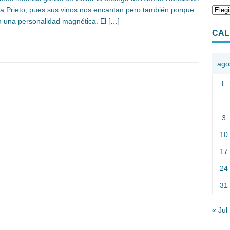
via Prieto, pues sus vinos nos encantan pero también porque
n una personalidad magnética. El
[…]
CAL
ago
L
3
10
17
24
31
« Jul