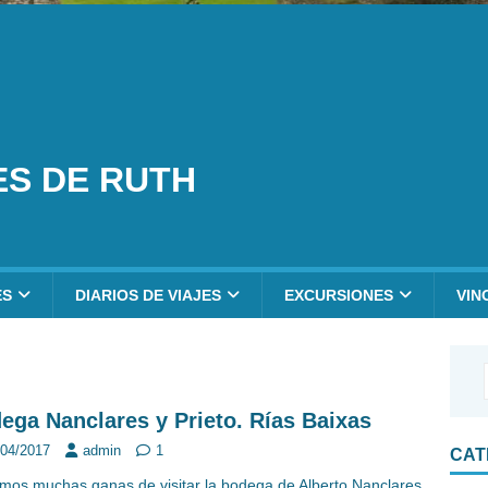
ES DE RUTH
ES
DIARIOS DE VIAJES
EXCURSIONES
VIN
ega Nanclares y Prieto. Rías Baixas
/04/2017
admin
1
CAT
mos muchas ganas de visitar la bodega de Alberto Nanclares