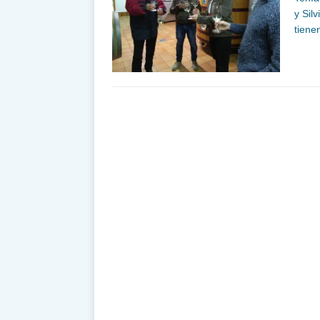
y Sil
tiene