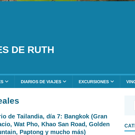
ES DE RUTH
ES
DIARIOS DE VIAJES
EXCURSIONES
VIN
eales
rio de Tailandia, día 7: Bangkok (Gran
acio, Wat Pho, Khao San Road, Golden
CAT
ntain, Paptong y mucho más)