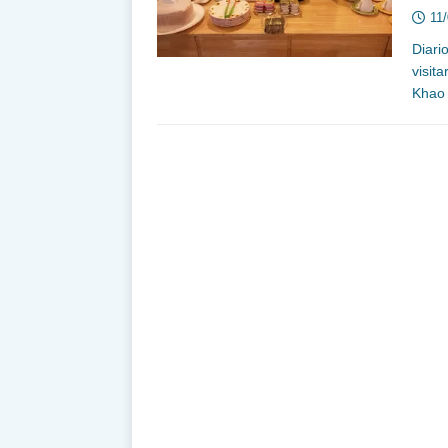
11
Diari
visit
Khao 