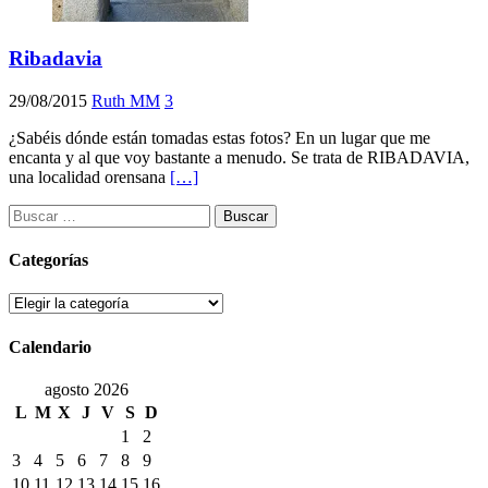
Ribadavia
29/08/2015
Ruth MM
3
¿Sabéis dónde están tomadas estas fotos? En un lugar que me
encanta y al que voy bastante a menudo. Se trata de RIBADAVIA,
una localidad orensana
[…]
Buscar:
Categorías
Categorías
Calendario
agosto 2026
L
M
X
J
V
S
D
1
2
3
4
5
6
7
8
9
10
11
12
13
14
15
16