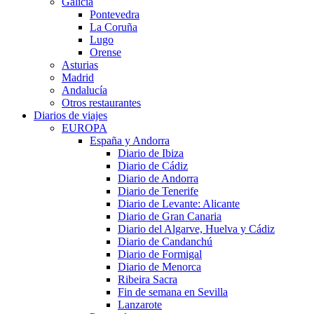
Galicia
Pontevedra
La Coruña
Lugo
Orense
Asturias
Madrid
Andalucía
Otros restaurantes
Diarios de viajes
EUROPA
España y Andorra
Diario de Ibiza
Diario de Cádiz
Diario de Andorra
Diario de Tenerife
Diario de Levante: Alicante
Diario de Gran Canaria
Diario del Algarve, Huelva y Cádiz
Diario de Candanchú
Diario de Formigal
Diario de Menorca
Ribeira Sacra
Fin de semana en Sevilla
Lanzarote