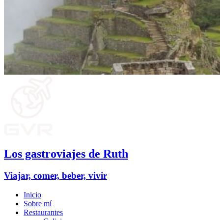
Los gastroviajes de Ruth
Viajar, comer, beber, vivir
Inicio
Sobre mí
Restaurantes