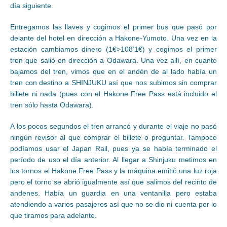
día siguiente.
Entregamos las llaves y cogimos el primer bus que pasó por
delante del hotel en dirección a Hakone-Yumoto. Una vez en la
estación cambiamos dinero (1€>108’1€) y cogimos el primer
tren que salió en dirección a Odawara. Una vez allí, en cuanto
bajamos del tren, vimos que en el andén de al lado había un
tren con destino a SHINJUKU así que nos subimos sin comprar
billete ni nada (pues con el Hakone Free Pass está incluido el
tren sólo hasta Odawara).
A los pocos segundos el tren arrancó y durante el viaje no pasó
ningún revisor al que comprar el billete o preguntar. Tampoco
podíamos usar el Japan Rail, pues ya se había terminado el
período de uso el día anterior. Al llegar a Shinjuku metimos en
los tornos el Hakone Free Pass y la máquina emitió una luz roja
pero el torno se abrió igualmente así que salimos del recinto de
andenes. Había un guardia en una ventanilla pero estaba
atendiendo a varios pasajeros así que no se dio ni cuenta por lo
que tiramos para adelante.