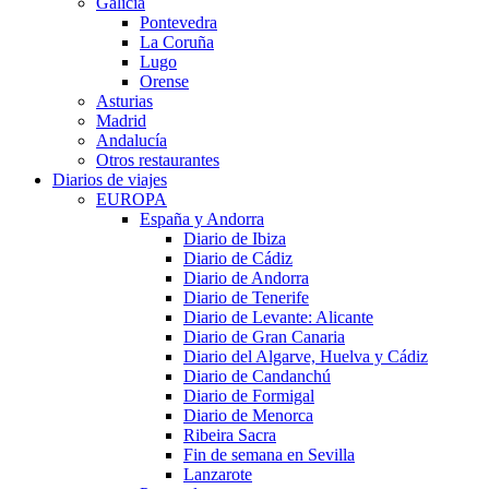
Galicia
Pontevedra
La Coruña
Lugo
Orense
Asturias
Madrid
Andalucía
Otros restaurantes
Diarios de viajes
EUROPA
España y Andorra
Diario de Ibiza
Diario de Cádiz
Diario de Andorra
Diario de Tenerife
Diario de Levante: Alicante
Diario de Gran Canaria
Diario del Algarve, Huelva y Cádiz
Diario de Candanchú
Diario de Formigal
Diario de Menorca
Ribeira Sacra
Fin de semana en Sevilla
Lanzarote