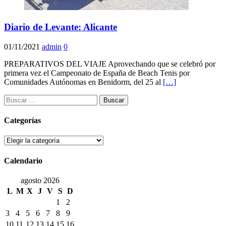
Diario de Levante: Alicante
01/11/2021
admin
0
PREPARATIVOS DEL VIAJE Aprovechando que se celebró por
primera vez el Campeonato de España de Beach Tenis por
Comunidades Autónomas en Benidorm, del 25 al
[…]
Buscar:
Categorías
Categorías
Calendario
agosto 2026
L
M
X
J
V
S
D
1
2
3
4
5
6
7
8
9
10
11
12
13
14
15
16