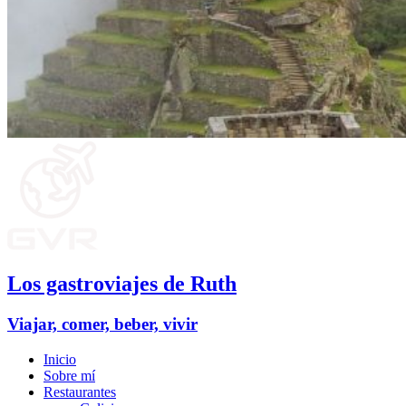
Los gastroviajes de Ruth
Viajar, comer, beber, vivir
Inicio
Sobre mí
Restaurantes