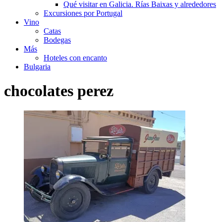
Qué visitar en Galicia. Rías Baixas y alrededores
Excursiones por Portugal
Vino
Catas
Bodegas
Más
Hoteles con encanto
Bulgaria
chocolates perez