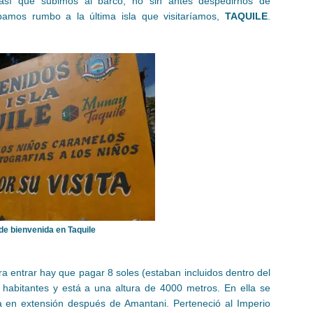
 así que subimos al barco, no sin antes despedirnos de
pamos rumbo a la última isla que visitaríamos,
TAQUILE
.
de bienvenida en Taquile
a entrar hay que pagar 8 soles (estaban incluidos dentro del
 habitantes y está a una altura de 4000 metros. En ella se
 en extensión después de Amantani. Perteneció al Imperio