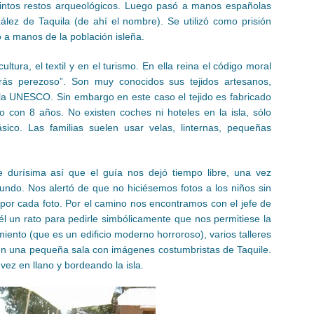
stintos restos arqueológicos. Luego pasó a manos españolas
lez de Taquila (de ahí el nombre). Se utilizó como prisión
 a manos de la población isleña.
tura, el textil y en el turismo. En ella reina el código moral
rás perezoso”. Son muy conocidos sus tejidos artesanos,
a UNESCO. Sin embargo en este caso el tejido es fabricado
 con 8 años. No existen coches ni hoteles en la isla, sólo
ico. Las familias suelen usar velas, linternas, pequeñas
ue durísima así que el guía nos dejó tiempo libre, una vez
undo. Nos alertó de que no hiciésemos fotos a los niños sin
 por cada foto. Por el camino nos encontramos con el jefe de
él un rato para pedirle simbólicamente que nos permitiese la
iento (que es un edificio moderno horroroso), varios talleres
s en una pequeña sala con imágenes costumbristas de Taquile.
vez en llano y bordeando la isla.