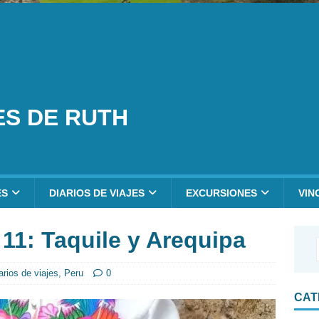
ES DE RUTH
ES
DIARIOS DE VIAJES
EXCURSIONES
VIN
 11: Taquile y Arequipa
arios de viajes
,
Peru
0
CAT