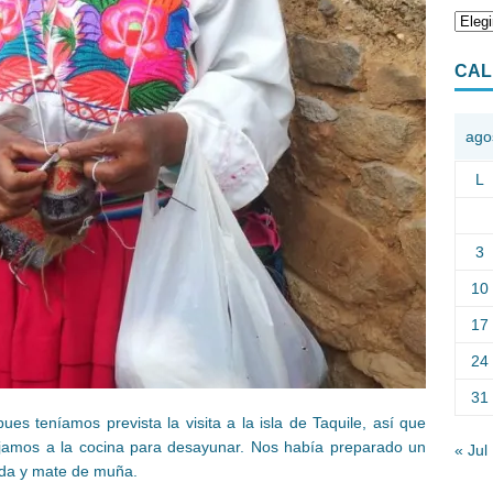
CAL
ago
L
3
10
17
24
31
es teníamos prevista la visita a la isla de Taquile, así que
jamos a la cocina para desayunar. Nos había preparado un
« Jul
da y mate de muña.