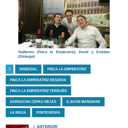
Guillermo (Finca la Emperatriz), David y Esteban
(Disbegal)
DISBEGAL
FINCA LA EMPERATRIZ
FINCA LA EMPERATRIZ RESERVA
FINCA LA EMPERATRIZ TERRUÑO
GARNACHA CEPAS VIEJAS
IL BUON MANGIARE
LA RIOJA
PONTEVEDRA
ANTERIOR