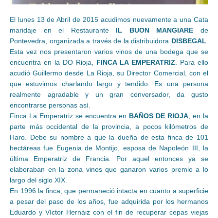
El lunes 13 de Abril de 2015 acudimos nuevamente a una Cata
maridaje en el Restaurante
IL BUON MANGIARE
de
Pontevedra, organizada a través de la distribuidora
DISBEGAL
.
Esta vez nos presentaron varios vinos de una bodega que se
encuentra en la DO Rioja,
FINCA LA EMPERATRIZ
. Para ello
acudió Guillermo desde La Rioja, su Director Comercial, con el
que estuvimos charlando largo y tendido. Es una persona
realmente agradable y un gran conversador, da gusto
encontrarse personas así.
Finca La Emperatriz se encuentra en
BAÑOS DE RIOJA
, en la
parte más occidental de la provincia, a pocos kilómetros de
Haro. Debe su nombre a que la dueña de esta finca de 101
hectáreas fue Eugenia de Montijo, esposa de Napoleón III, la
última Emperatriz de Francia. Por aquel entonces ya se
elaboraban en la zona vinos que ganaron varios premio a lo
largo del siglo XIX.
En 1996 la finca, que permaneció intacta en cuanto a superficie
a pesar del paso de los años, fue adquirida por los hermanos
Eduardo y Víctor Hernáiz con el fin de recuperar cepas viejas