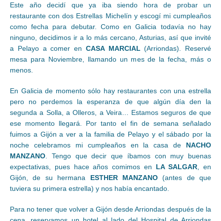
Este año decidí que ya iba siendo hora de probar un
restaurante con dos Estrellas Michelín y escogí mi cumpleaños
como fecha para debutar. Como en Galicia todavía no hay
ninguno, decidimos ir a lo más cercano, Asturias, así que invité
a Pelayo a comer en
CASA MARCIAL
(Arriondas). Reservé
mesa para Noviembre, llamando un mes de la fecha, más o
menos.
En Galicia de momento sólo hay restaurantes con una estrella
pero no perdemos la esperanza de que algún día den la
segunda a Solla, a Olleros, a Veira… Estamos seguros de que
ese momento llegará. Por tanto el fin de semana señalado
fuimos a Gijón a ver a la familia de Pelayo y el sábado por la
noche celebramos mi cumpleaños en la casa de
NACHO
MANZANO
. Tengo que decir que íbamos con muy buenas
expectativas, pues hace años comimos en
LA SALGAR
, en
Gijón, de su hermana
ESTHER MANZANO
(antes de que
tuviera su primera estrella) y nos había encantado.
Para no tener que volver a Gijón desde Arriondas después de la
cena, reservamos un hotel al lado del Hospital de Arriondas