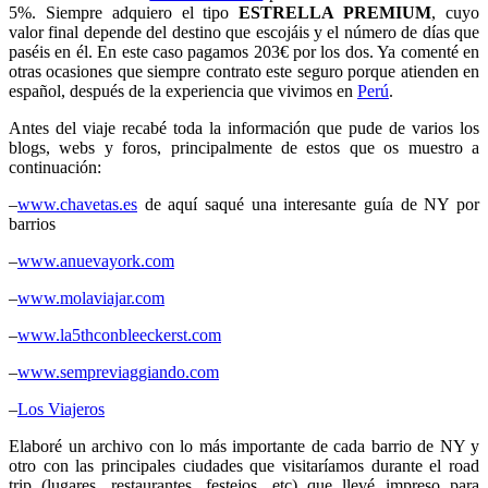
5%. Siempre adquiero el tipo
ESTRELLA PREMIUM
, cuyo
valor final depende del destino que escojáis y el número de días que
paséis en él. En este caso pagamos 203€ por los dos. Ya comenté en
otras ocasiones que siempre contrato este seguro porque atienden en
español, después de la experiencia que vivimos en
Perú
.
Antes del viaje recabé toda la información que pude de varios los
blogs, webs y foros, principalmente de estos que os muestro a
continuación:
–
www.chavetas.es
de aquí saqué una interesante guía de NY por
barrios
–
www.anuevayork.com
–
www.molaviajar.com
–
www.la5thconbleeckerst.com
–
www.sempreviaggiando.com
–
Los Viajeros
Elaboré un archivo con lo más importante de cada barrio de NY y
otro con las principales ciudades que visitaríamos durante el road
trip (lugares, restaurantes, festejos, etc) que llevé impreso para