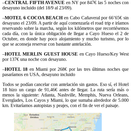
–
CENTRAL FIFTH AVENUE
en NY por 847€ las 5 noches con
desayuno incluido (del 18/9 al 23/09).
–
MOTEL 6 COCOA BEACH
en Cabo Cañaveral por 66’65€ sin
desayuno el 23/09. A partir de aquí comenzaría el road trip e iríamos
reservando sobre la marcha, según los kilómetros que recorriésemos
cada día, con la única obligación de llegar a Cayo Hueso el 2 de
Octubre, en donde hay poco alojamiento y mucho turismo, por lo
que se aconseja reservar con bastante antelación.
–
HOTEL MERLIN GUEST HOUSE
en Cayo Hueso/Key West
por 137€ una noche con desayuno.
–
HOTEL 18
en Miami por 268€ por las tres últimas noches que
pasaríamos en USA, desayuno incluido
Todos se podían cancelar con antelación sin gastos. Eso sí, el Hotel
18 hizo un cargo de 91,46€ antes de llegar. La ruta sería más o
menos la siguiente: Atlanta, Nashville, Memphis, Nueva Orleans,
Everglades, Los Cayos y Miami, lo que sumaba alrededor de 5.000
km. Evitaríamos autopistas y peajes, con el fin de ver el paisaje.