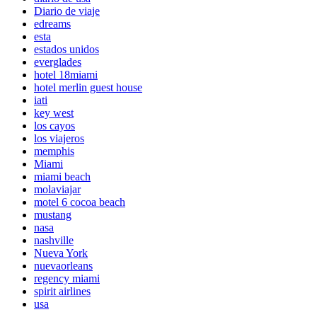
Diario de viaje
edreams
esta
estados unidos
everglades
hotel 18miami
hotel merlin guest house
iati
key west
los cayos
los viajeros
memphis
Miami
miami beach
molaviajar
motel 6 cocoa beach
mustang
nasa
nashville
Nueva York
nuevaorleans
regency miami
spirit airlines
usa