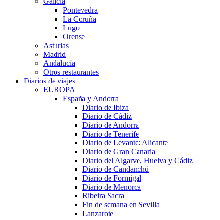
Galicia
Pontevedra
La Coruña
Lugo
Orense
Asturias
Madrid
Andalucía
Otros restaurantes
Diarios de viajes
EUROPA
España y Andorra
Diario de Ibiza
Diario de Cádiz
Diario de Andorra
Diario de Tenerife
Diario de Levante: Alicante
Diario de Gran Canaria
Diario del Algarve, Huelva y Cádiz
Diario de Candanchú
Diario de Formigal
Diario de Menorca
Ribeira Sacra
Fin de semana en Sevilla
Lanzarote