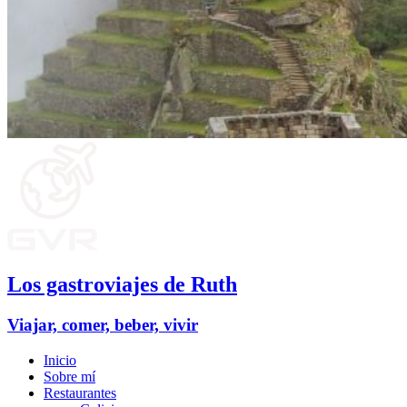
Los gastroviajes de Ruth
Viajar, comer, beber, vivir
Inicio
Sobre mí
Restaurantes