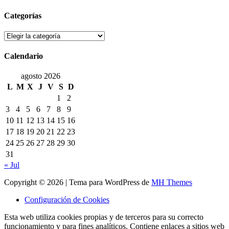
Categorías
Categorías
Calendario
agosto 2026
L
M
X
J
V
S
D
1
2
3
4
5
6
7
8
9
10
11
12
13
14
15
16
17
18
19
20
21
22
23
24
25
26
27
28
29
30
31
« Jul
Copyright © 2026 | Tema para WordPress de
MH Themes
Configuración de Cookies
Esta web utiliza cookies propias y de terceros para su correcto
funcionamiento y para fines analíticos. Contiene enlaces a sitios web