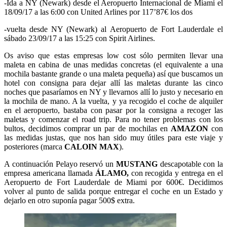
-Ida a NY (Newark) desde el Aeropuerto Internacional de Miami el
18/09/17 a las 6:00 con United Arlines por 117’87€ los dos
-vuelta desde NY (Newark) al Aeropuerto de Fort Lauderdale el
sábado 23/09/17 a las 15:25 con Spirit Airlines.
Os aviso que estas empresas low cost sólo permiten llevar una
maleta en cabina de unas medidas concretas (el equivalente a una
mochila bastante grande o una maleta pequeña) así que buscamos un
hotel con consigna para dejar allí las maletas durante las cinco
noches que pasaríamos en NY y llevarnos allí lo justo y necesario en
la mochila de mano. A la vuelta, y ya recogido el coche de alquiler
en el aeropuerto, bastaba con pasar por la consigna a recoger las
maletas y comenzar el road trip. Para no tener problemas con los
bultos, decidimos comprar un par de mochilas en
AMAZON
con
las medidas justas, que nos han sido muy útiles para este viaje y
posteriores (marca
CALOIN MAX
).
A continuación Pelayo reservó un
MUSTANG
descapotable con la
empresa americana llamada
ÁLAMO,
con recogida y entrega en el
Aeropuerto de Fort Lauderdale de Miami por 600€. Decidimos
volver al punto de salida porque entregar el coche en un Estado y
dejarlo en otro suponía pagar 500$ extra.